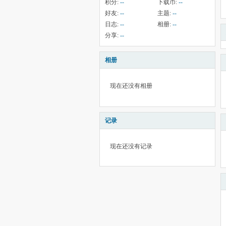
积分:
--
下载币:
--
好友:
--
主题:
--
日志:
--
相册:
--
分享:
--
相册
现在还没有相册
记录
现在还没有记录