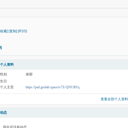
[收藏]
[复制]
[RSS]
料
个人资料
性别
保密
生日
个人主页
https://pad.geolab.space/s/7Z-QNURFq
查看全部个人资料
动态
现在还没有动态