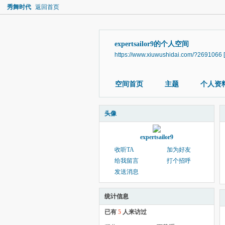
秀舞时代
返回首页
expertsailor9的个人空间
https://www.xiuwushidai.com/?2691066
空间首页
主题
个人资
头像
expertsailor9
收听TA
加为好友
给我留言
打个招呼
发送消息
统计信息
已有
5
人来访过