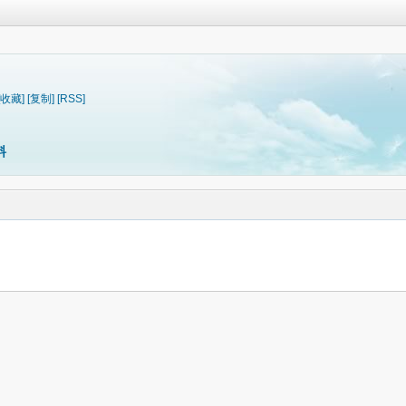
[收藏]
[复制]
[RSS]
料