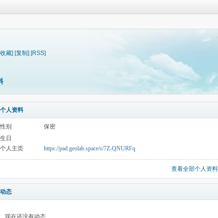
[收藏]
[复制]
[RSS]
料
个人资料
性别
保密
生日
个人主页
https://pad.geolab.space/s/7Z-QNURFq
查看全部个人资料
动态
现在还没有动态