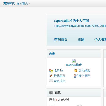
秀舞时代
返回首页
expertsailor9的个人空间
https://www.xiuwushidai.com/?2691066
空间首页
主题
个人资
头像
expertsailor9
收听TA
加为好友
给我留言
打个招呼
发送消息
统计信息
已有
5
人来访过