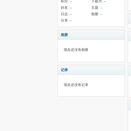
积分:
--
下载币:
--
好友:
--
主题:
--
日志:
--
相册:
--
分享:
--
相册
现在还没有相册
记录
现在还没有记录