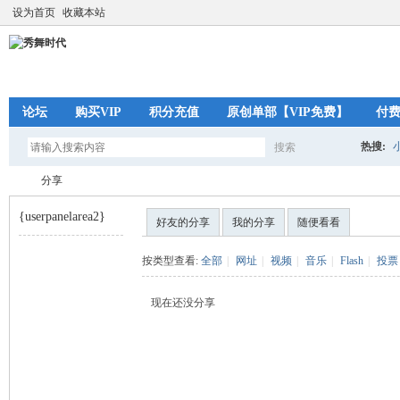
设为首页
收藏本站
论坛
购买VIP
积分充值
原创单部【VIP免费】
付
热搜:
搜索
搜
分享
{userpanelarea2}
好友的分享
我的分享
随便看看
索
秀
›
按类型查看:
全部
|
网址
|
视频
|
音乐
|
Flash
|
投票
现在还没分享