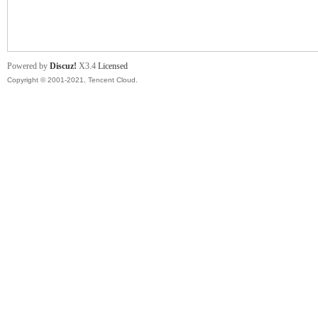
舞
Powered by
Discuz!
X3.4
Licensed
Copyright © 2001-2021, Tencent Cloud.
时
代