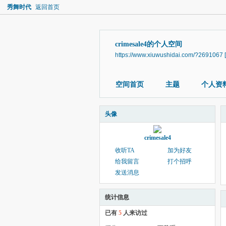
秀舞时代
返回首页
crimesale4的个人空间
https://www.xiuwushidai.com/?2691067
空间首页
主题
个人资
头像
crimesale4
收听TA
加为好友
给我留言
打个招呼
发送消息
统计信息
已有
5
人来访过