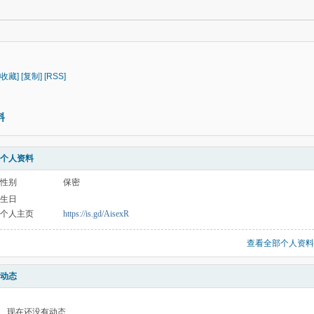
[收藏]
[复制]
[RSS]
料
个人资料
性别
保密
生日
个人主页
https://is.gd/AisexR
查看全部个人资料
动态
现在还没有动态