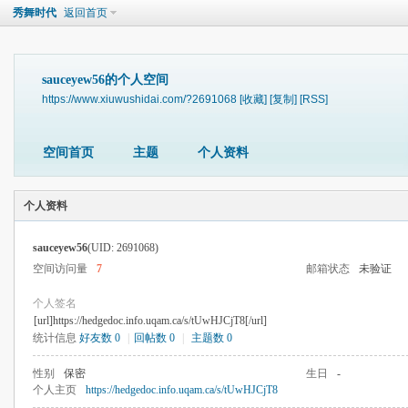
秀舞时代
返回首页
sauceyew56的个人空间
https://www.xiuwushidai.com/?2691068
[收藏]
[复制]
[RSS]
空间首页
主题
个人资料
个人资料
sauceyew56
(UID: 2691068)
空间访问量
7
邮箱状态
未验证
个人签名
[url]https://hedgedoc.info.uqam.ca/s/tUwHJCjT8[/url]
统计信息
好友数 0
|
回帖数 0
|
主题数 0
性别
保密
生日
-
个人主页
https://hedgedoc.info.uqam.ca/s/tUwHJCjT8