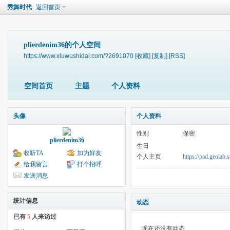
秀舞时代
返回首页
plierdenim36的个人空间
https://www.xiuwushidai.com/?2691070
[收藏]
[复制]
[RSS]
空间首页
主题
个人资料
头像
个人资料
性别
保密
plierdenim36
生日
收听TA
加为好友
个人主页
https://pad.geolab
给我留言
打个招呼
发送消息
统计信息
动态
已有
5
人来访过
现在还没有动态