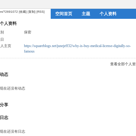
com/?2691072
[收藏]
[复制]
[RSS]
空间首页
主题
个人资料
个人资料
性别
保密
生日
个人主页
https://squareblogs.net/junejeff32/why-is-buy-medical-license-digitally-so-
famous
查看全部个人资
动态
现在还没有动态
分享
日志
现在还没有日志