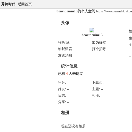
秀舞时代
返回首页
beastdenim13的个人空间
https://www.xiuwushidai.
头像
beastdenim13
收听TA
加为好友
给我留言
打个招呼
发送消息
统计信息
已有
4
人来访过
积分:
--
下载币:
--
好友:
--
主题:
--
日志:
--
相册:
--
分享:
--
相册
现在还没有相册