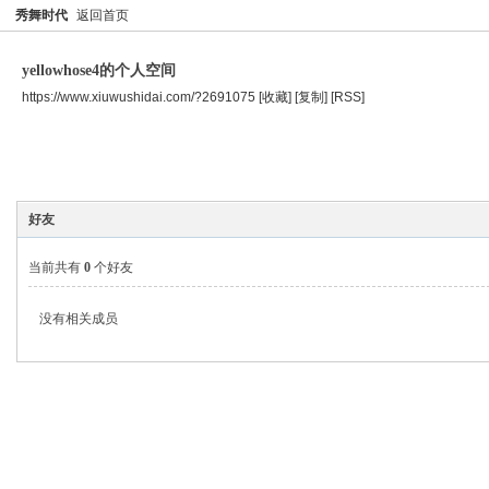
秀舞时代
返回首页
yellowhose4的个人空间
https://www.xiuwushidai.com/?2691075
[收藏]
[复制]
[RSS]
空间首页
主题
个人资料
好友
当前共有
0
个好友
没有相关成员