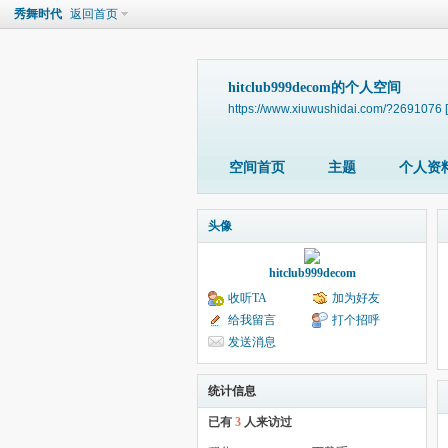
秀舞时代
返回首页
hitclub999decom的个人空间
https://www.xiuwushidai.com/?2691076
空间首页
主题
个人资
头像
hitclub999decom
收听TA
加为好友
给我留言
打个招呼
发送消息
统计信息
已有
3
人来访过