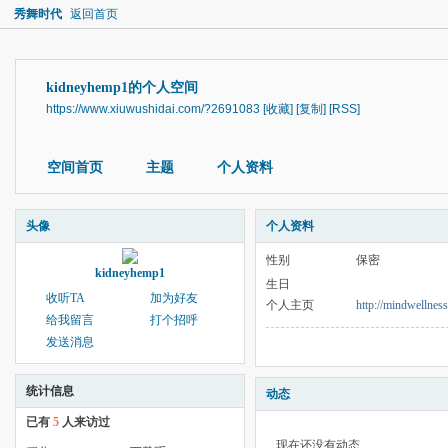
秀舞时代
返回首页
kidneyhemp1的个人空间
https://www.xiuwushidai.com/?2691083
[收藏]
[复制]
[RSS]
空间首页
主题
个人资料
头像
个人资料
性别
保密
kidneyhemp1
生日
收听TA
加为好友
个人主页
http://mindwellnes
给我留言
打个招呼
发送消息
统计信息
动态
已有
5
人来访过
现在还没有动态