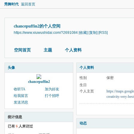
秀舞时代
返回首页
chancepuffin2的个人空间
https://www.xiuwushidai.com/?2691084
[收藏]
[复制]
[RSS]
空间首页
主题
个人资料
头像
个人资料
性别
保密
chancepuffin2
生日
收听TA
加为好友
个人主页
https://maps.google
给我留言
打个招呼
creativity-very-bes
发送消息
统计信息
动态
已有
6
人来访过