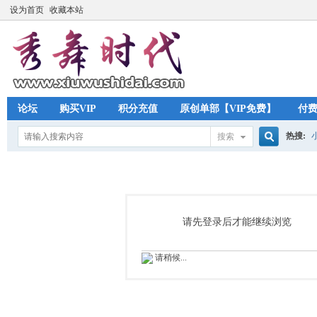
设为首页
收藏本站
论坛
购买VIP
积分充值
原创单部【VIP免费】
付
热搜:
搜索
搜
索
请先登录后才能继续浏览
请稍候...