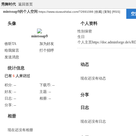
秀舞时代
返回首页
mintsoap9的个人空间
https://www.xiuwushidai.com/?2691086
[收藏]
[复制]
[RSS]
空
头像
个人资料
性别
保密
mintsoap9
生日
个人主页
https://doc.adminforge.de/s
收听TA
加为好友
给我留言
打个招呼
发送消息
动态
统计信息
已有
6
人来访过
现在还没有动态
积分:
--
下载币:
--
好友:
--
主题:
--
分享
日志:
--
相册:
--
分享:
--
日志
相册
现在还没有日志
现在还没有相册