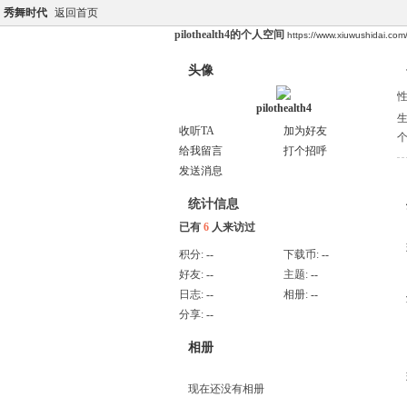
秀舞时代
返回首页
pilothealth4的个人空间
https://www.xiuwushidai.co
头像
pilothealth4
收听TA
加为好友
给我留言
打个招呼
发送消息
统计信息
已有
6
人来访过
积分:
--
下载币:
--
好友:
--
主题:
--
日志:
--
相册:
--
分享:
--
相册
现在还没有相册