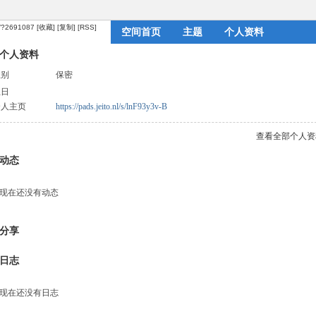
m/?2691087
[收藏]
[复制]
[RSS]
空间首页
主题
个人资料
个人资料
性别
保密
生日
个人主页
https://pads.jeito.nl/s/lnF93y3v-B
查看全部个人资
动态
现在还没有动态
分享
日志
现在还没有日志