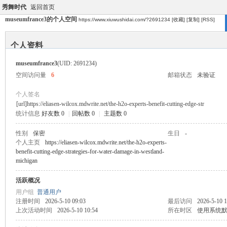
秀舞时代
返回首页
museumfrance3的个人空间
https://www.xiuwushidai.com/?2691234
[收藏]
[复制]
[RSS]
个人资料
museumfrance3
(UID: 2691234)
空间访问量
6
邮箱状态
未验证
个人签名
[url]https://eliasen-wilcox.mdwrite.net/the-h2o-experts-benefit-cutting-edge-str
统计信息
好友数 0
|
回帖数 0
|
主题数 0
性别
保密
生日
-
个人主页
https://eliasen-wilcox.mdwrite.net/the-h2o-experts-
benefit-cutting-edge-strategies-for-water-damage-in-westland-
michigan
活跃概况
用户组
普通用户
注册时间
2026-5-10 09:03
最后访问
2026-5-10 1
上次活动时间
2026-5-10 10:54
所在时区
使用系统