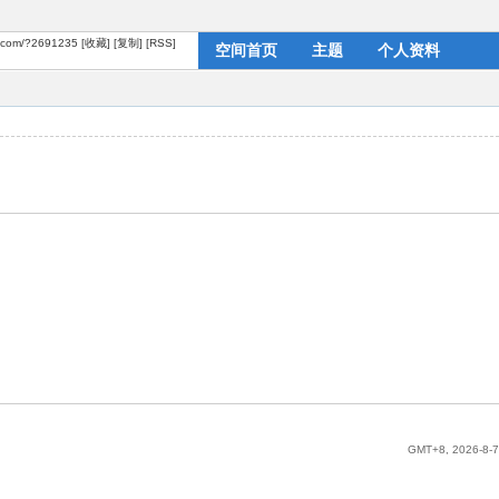
i.com/?2691235
[收藏]
[复制]
[RSS]
空间首页
主题
个人资料
GMT+8, 2026-8-7