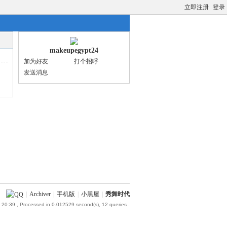
立即注册
登录
makeupegypt24
加为好友
打个招呼
发送消息
|
Archiver
|
手机版
|
小黑屋
|
秀舞时代
 20:39
, Processed in 0.012529 second(s), 12 queries .