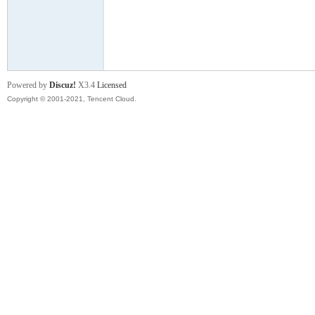
舞
Powered by
Discuz!
X3.4
Licensed
Copyright © 2001-2021, Tencent Cloud.
时