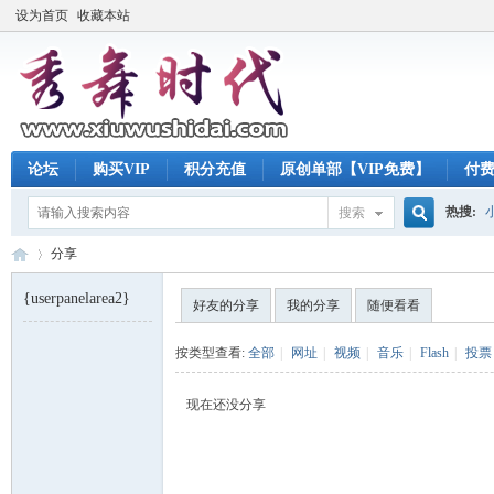
设为首页
收藏本站
论坛
购买VIP
积分充值
原创单部【VIP免费】
付
热搜:
搜索
搜
分享
{userpanelarea2}
好友的分享
我的分享
随便看看
索
秀
›
按类型查看:
全部
|
网址
|
视频
|
音乐
|
Flash
|
投票
现在还没分享