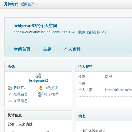
秀舞时代
返回首页
bridgerate92的个人空间
https://www.xiuwushidai.com/?2691240
[收藏]
[复制]
[RSS]
空间首页
主题
个人资料
头像
个人资料
性别
保密
bridgerate92
生日
收听TA
加为好友
个人主页
https://urlscan.io
给我留言
打个招呼
发送消息
统计信息
动态
已有
6
人来访过
现在还没有动态