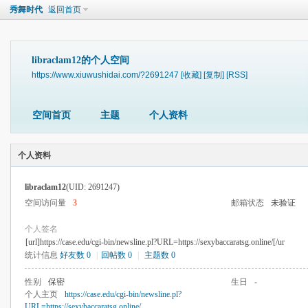
秀舞时代
返回首页
libraclam12的个人空间
https://www.xiuwushidai.com/?2691247
[收藏]
[复制]
[RSS]
空间首页
主题
个人资料
个人资料
libraclam12
(UID: 2691247)
空间访问量
3
邮箱状态
未验证
个人签名
[url]https://case.edu/cgi-bin/newsline.pl?URL=https://sexybaccaratsg.online/[/ur
统计信息
好友数 0
|
回帖数 0
|
主题数 0
性别
保密
生日
-
个人主页
https://case.edu/cgi-bin/newsline.pl?
URL=https://sexybaccaratsg.online/