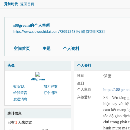
秀舞时代
返回首页
s88grcom的个人空间
https://www.xiuwushidai.com/?2691248
[收藏]
[复制]
[RSS]
空间首页
主题
个人资料
头像
个人资料
性别
保密
s88grcom
生日
收听TA
加为好友
个人主页
https://s88.gr.c
给我留言
打个招呼
兴趣爱好
S8 - Nền tảng gi
发送消息
hiện nay với hệ
cam kết mang lạ
统计信息
tốc độ giao dịch
chú trọng phát 
已有
2
人来访过
hành mượt mà tr