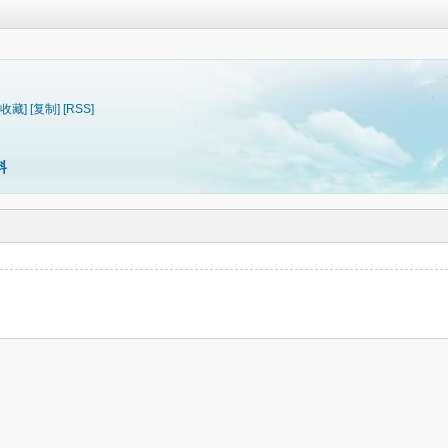
[收藏]
[复制]
[RSS]
料