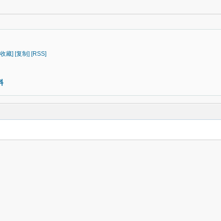
[收藏]
[复制]
[RSS]
料