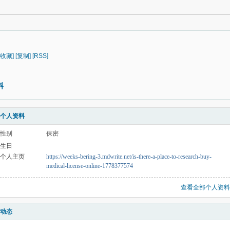
[收藏]
[复制]
[RSS]
料
个人资料
性别
保密
生日
个人主页
https://weeks-bering-3.mdwrite.net/is-there-a-place-to-research-buy-
medical-license-online-1778377574
查看全部个人资料
动态