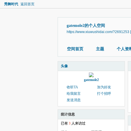
秀舞时代
返回首页
gatemole2的个人空间
https://www.xiuwushidai.com/?2691253
空间首页
主题
个人资
头像
gatemole2
收听TA
加为好友
给我留言
打个招呼
发送消息
统计信息
已有
3
人来访过