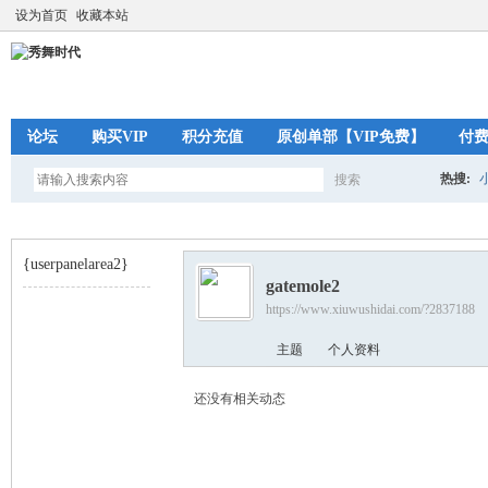
设为首页
收藏本站
论坛
购买VIP
积分充值
原创单部【VIP免费】
付
热搜:
搜索
搜
{userpanelarea2}
gatemole2
索
https://www.xiuwushidai.com/?2837188
秀
›
主题
个人资料
还没有相关动态