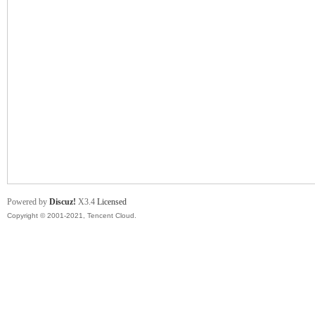
舞
时
Powered by
Discuz!
X3.4
Licensed
Copyright © 2001-2021, Tencent Cloud.
代