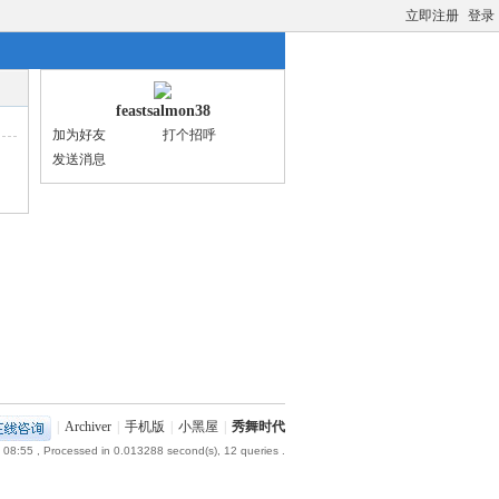
立即注册
登录
feastsalmon38
加为好友
打个招呼
发送消息
|
Archiver
|
手机版
|
小黑屋
|
秀舞时代
 08:55
, Processed in 0.013288 second(s), 12 queries .