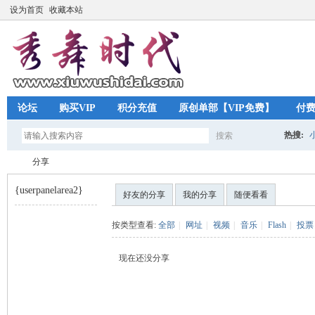
设为首页
收藏本站
论坛
购买VIP
积分充值
原创单部【VIP免费】
付
热搜:
搜索
搜
分享
{userpanelarea2}
好友的分享
我的分享
随便看看
索
秀
›
按类型查看:
全部
|
网址
|
视频
|
音乐
|
Flash
|
投票
现在还没分享