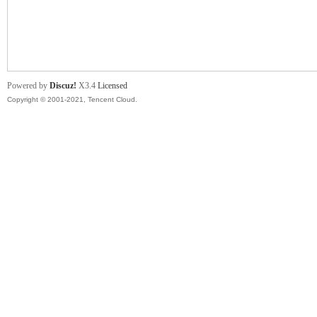
舞
Powered by
Discuz!
X3.4
Licensed
Copyright © 2001-2021, Tencent Cloud.
时