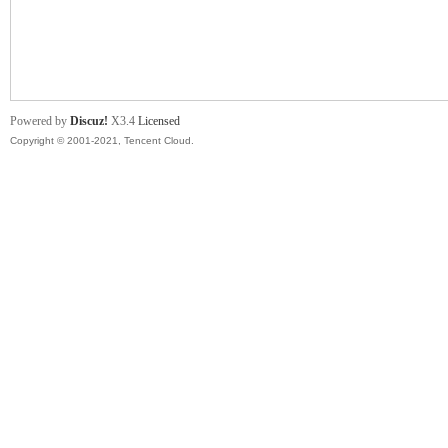
舞
Powered by
Discuz!
X3.4
Licensed
Copyright © 2001-2021, Tencent Cloud.
时