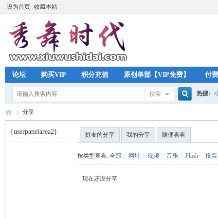
设为首页
收藏本站
论坛
购买VIP
积分充值
原创单部【VIP免费】
付
热搜:
搜索
搜
分享
{userpanelarea2}
好友的分享
我的分享
随便看看
索
秀
›
按类型查看:
全部
|
网址
|
视频
|
音乐
|
Flash
|
投票
现在还没分享