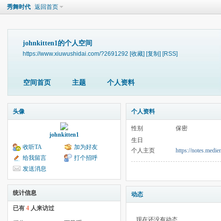
秀舞时代
返回首页
johnkitten1的个人空间
https://www.xiuwushidai.com/?2691292
[收藏]
[复制]
[RSS]
空间首页
主题
个人资料
头像
个人资料
性别
保密
johnkitten1
生日
收听TA
加为好友
个人主页
https://notes.me
给我留言
打个招呼
发送消息
统计信息
动态
已有
4
人来访过
现在还没有动态