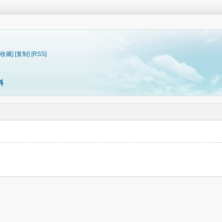
[收藏]
[复制]
[RSS]
料