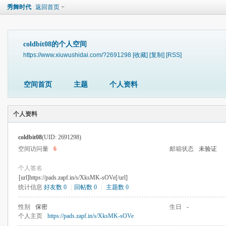
秀舞时代
返回首页
coldbit08的个人空间
https://www.xiuwushidai.com/?2691298
[收藏]
[复制]
[RSS]
空间首页
主题
个人资料
个人资料
coldbit08
(UID: 2691298)
空间访问量
6
邮箱状态
未验证
个人签名
[url]https://pads.zapf.in/s/XksMK-sOVe[/url]
统计信息
好友数 0
|
回帖数 0
|
主题数 0
性别
保密
生日
-
个人主页
https://pads.zapf.in/s/XksMK-sOVe