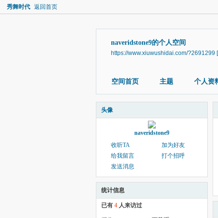
秀舞时代
返回首页
naveridstone9的个人空间
https://www.xiuwushidai.com/?2691299
空间首页
主题
个人资
头像
naveridstone9
收听TA
加为好友
给我留言
打个招呼
发送消息
统计信息
已有
4
人来访过