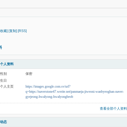
[收藏]
[复制]
[RSS]
料
个人资料
性别
保密
生日
个人主页
https://images.google.com.sv/url?
q=https://naverstone47.werite.net/panmaeja-jiweoni-wanbyeoghan-naver-
gyejeong-hwalyong-hwalyongbeob
查看全部个人资料
动态