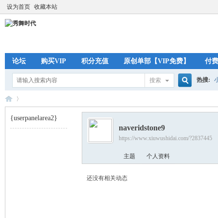
设为首页
收藏本站
论坛
购买VIP
积分充值
原创单部【VIP免费】
付
热搜:
搜索
搜
{userpanelarea2}
naveridstone9
索
https://www.xiuwushidai.com/?2837445
秀
›
主题
个人资料
还没有相关动态