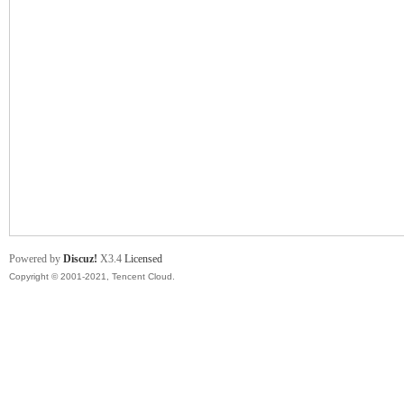
舞
时
Powered by
Discuz!
X3.4
Licensed
Copyright © 2001-2021, Tencent Cloud.
代