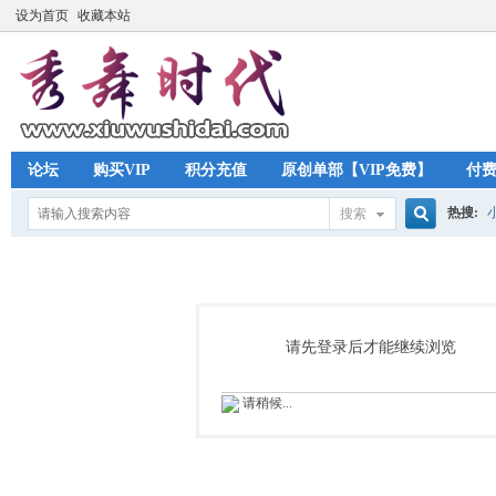
设为首页
收藏本站
论坛
购买VIP
积分充值
原创单部【VIP免费】
付
热搜:
搜索
搜
索
请先登录后才能继续浏览
请稍候...