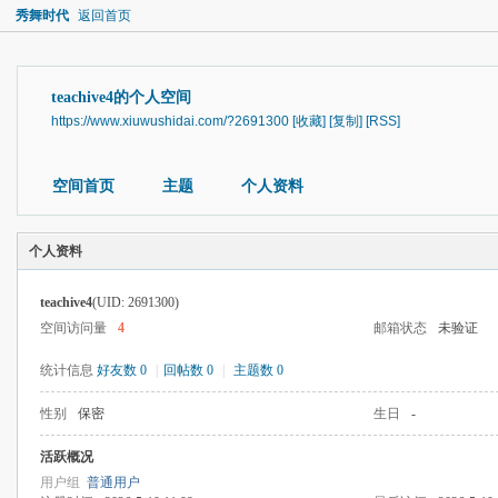
秀舞时代
返回首页
teachive4的个人空间
https://www.xiuwushidai.com/?2691300
[收藏]
[复制]
[RSS]
空间首页
主题
个人资料
个人资料
teachive4
(UID: 2691300)
空间访问量
4
邮箱状态
未验证
统计信息
好友数 0
|
回帖数 0
|
主题数 0
性别
保密
生日
-
活跃概况
用户组
普通用户