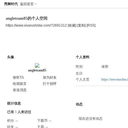
秀舞时代
返回首页
angleteam85的个人空间
https://www.xiuwushidai.com/?2691312
[收藏]
[复制]
[RSS]
空间首页
主题
个人资料
头像
个人资料
性别
保密
angleteam85
生日
收听TA
加为好友
个人主页
https://newmuslim.
给我留言
打个招呼
发送消息
统计信息
动态
已有
5
人来访过
现在还没有动态
积分:
--
下载币:
--
好友:
--
主题:
--