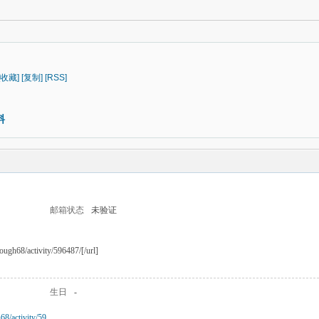
[收藏]
[复制]
[RSS]
料
邮箱状态
未验证
ough68/activity/596487/[/url]
生日
-
68/activity/59