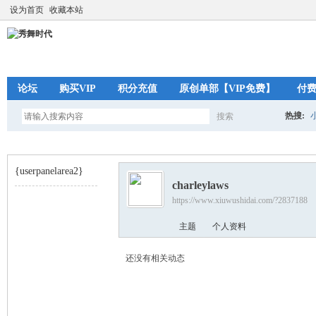
设为首页
收藏本站
论坛
购买VIP
积分充值
原创单部【VIP免费】
付
热搜:
搜索
搜
{userpanelarea2}
charleylaws
索
https://www.xiuwushidai.com/?2837188
秀
›
主题
个人资料
还没有相关动态