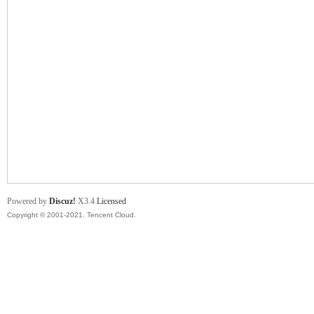
舞
时
Powered by
Discuz!
X3.4
Licensed
Copyright © 2001-2021, Tencent Cloud.
代