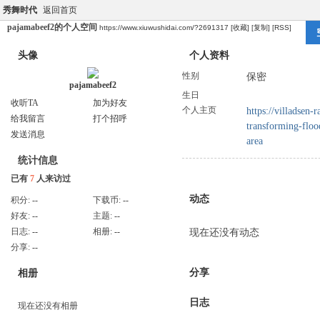
秀舞时代
返回首页
pajamabeef2的个人空间
https://www.xiuwushidai.com/?2691317
[收藏]
[复制]
[RSS]
头像
个人资料
性别
保密
pajamabeef2
生日
收听TA
加为好友
个人主页
https://villadsen-
给我留言
打个招呼
transforming-flood
发送消息
area
统计信息
已有
7
人来访过
动态
积分:
--
下载币:
--
好友:
--
主题:
--
日志:
--
相册:
--
现在还没有动态
分享:
--
分享
相册
日志
现在还没有相册