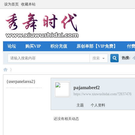
设为首页
收藏本站
论坛
购买VIP
积分充值
原创单部【VIP免费】
付
热搜:
搜索
搜
{userpanelarea2}
pajamabeef2
索
https://www.xiuwushidai.com/?2837476
秀
›
主题
个人资料
还没有相关动态