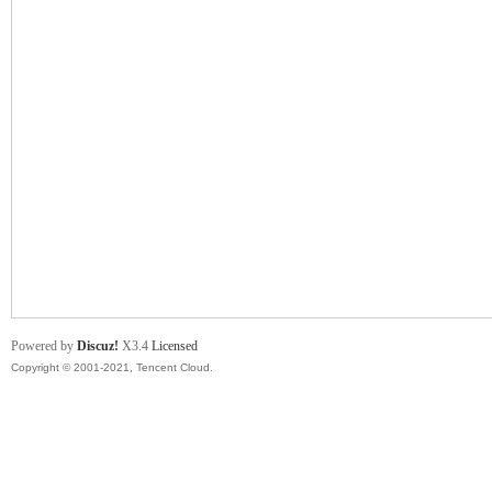
舞
时
Powered by
Discuz!
X3.4
Licensed
Copyright © 2001-2021, Tencent Cloud.