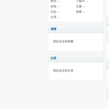
积分:
--
下载币:
--
好友:
--
主题:
--
日志:
--
相册:
--
分享:
--
相册
现在还没有相册
记录
现在还没有记录