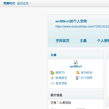
秀舞时代
返回首页
mr888co1的个人空间
https://www.xiuwushidai.com/?2691319
空间首页
主题
个人资
头像
mr888co1
收听TA
加为好友
给我留言
打个招呼
发送消息
统计信息
已有
3
人来访过