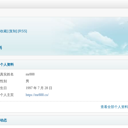
[收藏]
[复制]
[RSS]
料
个人资料
真实姓名
mr888
性别
男
生日
1997 年 7 月 28 日
个人主页
https://mr888.co/
查看全部个人资料
动态