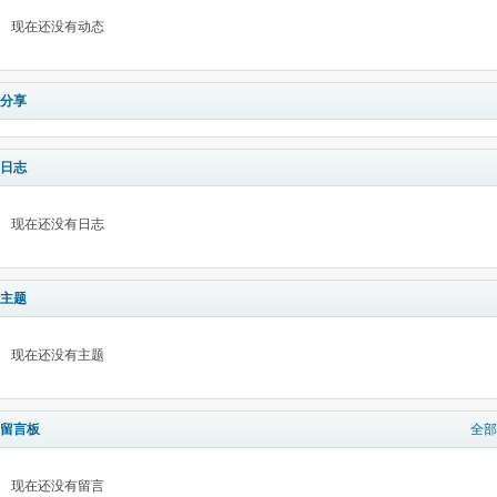
现在还没有动态
分享
日志
现在还没有日志
主题
现在还没有主题
留言板
全部
现在还没有留言