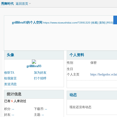
秀舞时代
返回首页
grilllibra93的个人空间
https://www.xiuwushidai.com/?2691320
[收藏]
[复制]
[RSS]
头像
个人资料
性别
保密
grilllibra93
生日
收听TA
加为好友
个人主页
https://hedgedoc.ecla
给我留言
打个招呼
发送消息
统计信息
动态
已有
6
人来访过
现在还没有动态
积分:
--
下载币:
--
好友:
--
主题:
--