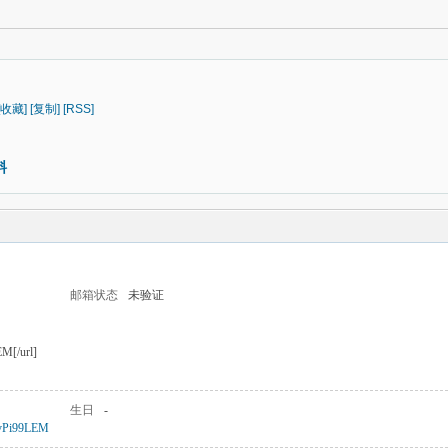
[收藏]
[复制]
[RSS]
料
邮箱状态
未验证
EM[/url]
生日
-
s/fvPi99LEM