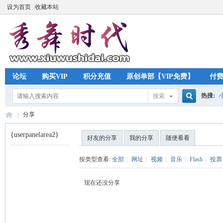
设为首页
收藏本站
论坛
购买VIP
积分充值
原创单部【VIP免费】
付
热搜:
搜索
搜
分享
{userpanelarea2}
好友的分享
我的分享
随便看看
索
秀
›
按类型查看:
全部
|
网址
|
视频
|
音乐
|
Flash
|
投票
现在还没分享