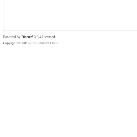
舞
Powered by
Discuz!
X3.4
Licensed
Copyright © 2001-2021, Tencent Cloud.
时