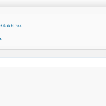
[收藏]
[复制]
[RSS]
料