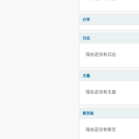
分享
日志
现在还没有日志
主题
现在还没有主题
留言板
现在还没有留言