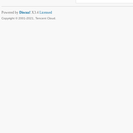
Powered by
Discuz!
X3.4
Licensed
Copyright © 2001-2021, Tencent Cloud.