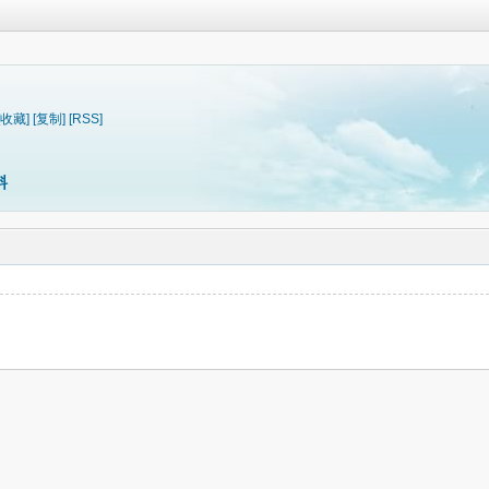
[收藏]
[复制]
[RSS]
料