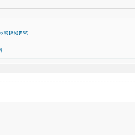
[收藏]
[复制]
[RSS]
料