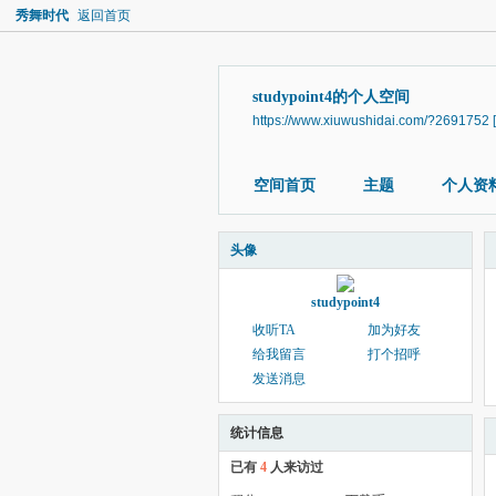
秀舞时代
返回首页
studypoint4的个人空间
https://www.xiuwushidai.com/?2691752
空间首页
主题
个人资
头像
studypoint4
收听TA
加为好友
给我留言
打个招呼
发送消息
统计信息
已有
4
人来访过