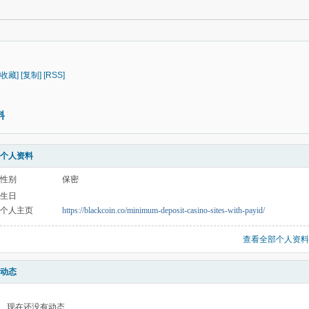
[收藏]
[复制]
[RSS]
料
个人资料
性别
保密
生日
个人主页
https://blackcoin.co/minimum-deposit-casino-sites-with-payid/
查看全部个人资料
动态
现在还没有动态