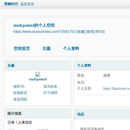
秀舞时代
返回首页
studypoint4的个人空间
https://www.xiuwushidai.com/?2691752
[收藏]
[复制]
[RSS]
空间首页
主题
个人资料
头像
个人资料
性别
保密
studypoint4
生日
收听TA
加为好友
个人主页
https://blackcoin.c
给我留言
打个招呼
发送消息
统计信息
动态
已有
4
人来访过
现在还没有动态